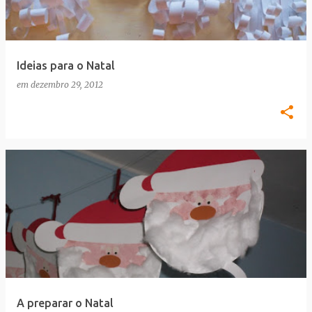
a
g
e
Ideias para o Natal
n
em
dezembro 29, 2012
s
A preparar o Natal