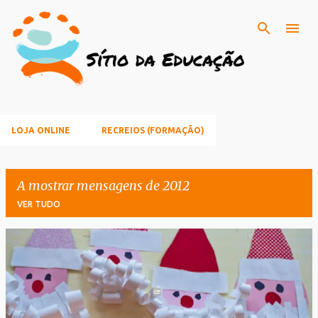
Avançar para o conteúdo principal
LOJA ONLINE
RECREIOS (FORMAÇÃO)
A mostrar mensagens de 2012
VER TUDO
M
e
n
s