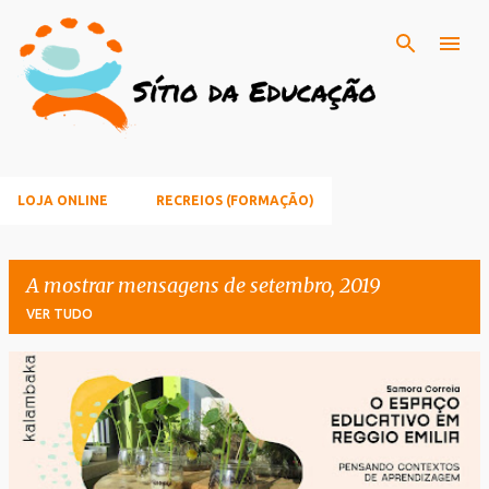
Avançar para o conteúdo principal
LOJA ONLINE
RECREIOS (FORMAÇÃO)
A mostrar mensagens de setembro, 2019
VER TUDO
M
e
n
s