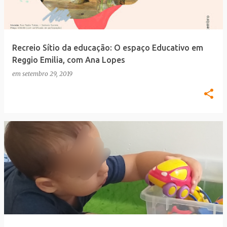
a
g
e
Recreio Sítio da educação: O espaço Educativo em
n
Reggio Emilia, com Ana Lopes
s
em
setembro 29, 2019