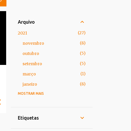
O
Arquivo
27
2021
8
novembro
5
outubro
5
setembro
1
março
8
janeiro
MOSTRAR MAIS
73
2020
8
novembro
7
outubro
Etiquetas
6
setembro