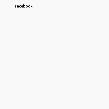
2
agosto
Facebook
1
maio
44
abril
1
março
1
fevereiro
3
janeiro
28
2019
2
dezembro
3
outubro
6
setembro
1
agosto
2
junho
1
maio