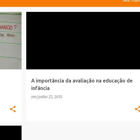
VER TUD
AGENDA SÍTIO DA EDUCAÇÃO
ARTIGO SÍTIO
+
AVALIAÇÃO
PLANIFICAÇÃO
+
SUPORTE PEDAGÓGICO
A importância da avaliação na educação de
infância
em
junho 27, 2015