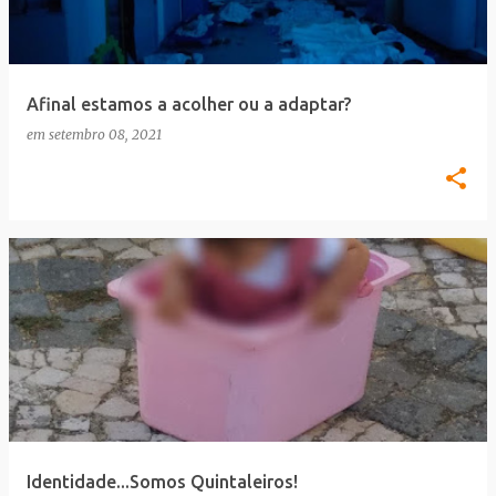
a
g
e
Afinal estamos a acolher ou a adaptar?
n
em
setembro 08, 2021
s
Identidade...Somos Quintaleiros!