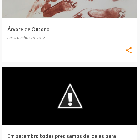
a
g
e
Árvore de Outono
n
em
setembro 25, 2012
s
Em setembro todas precisamos de ideias para