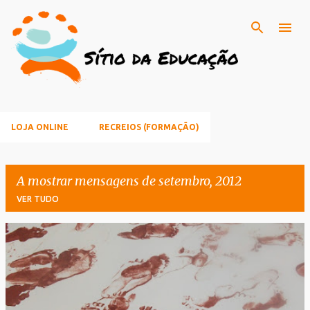
Avançar para o conteúdo principal
LOJA ONLINE
RECREIOS (FORMAÇÃO)
A mostrar mensagens de setembro, 2012
VER TUDO
M
e
n
s