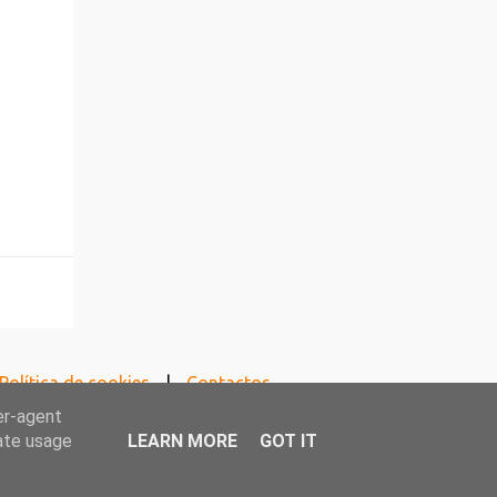
Política de cookies
Contactos
er-agent
rate usage
LEARN MORE
GOT IT
crito