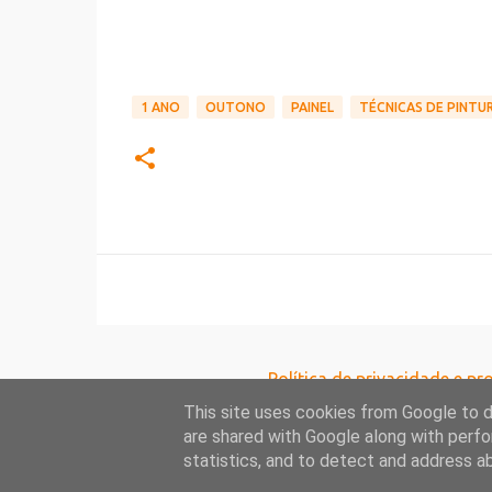
1 ANO
OUTONO
PAINEL
TÉCNICAS DE PINTU
Política de privacidade e p
This site uses cookies from Google to de
are shared with Google along with perfo
statistics, and to detect and address a
Todo