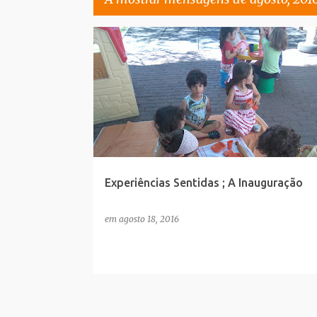
M
COZINHA DE LAMA
JOGO SIMBÓLICO
e
PARCERIAS COM PAIS
PROJETOS
n
s
a
g
e
Experiências Sentidas ; A Inauguração
n
s
em
agosto 18, 2016