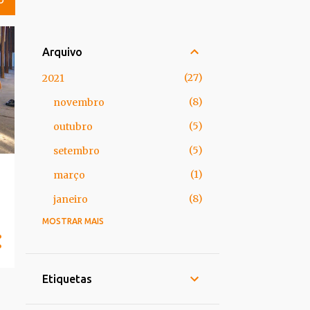
O
Arquivo
27
2021
8
novembro
5
outubro
5
setembro
1
março
8
janeiro
MOSTRAR MAIS
73
2020
8
novembro
7
outubro
Etiquetas
6
setembro