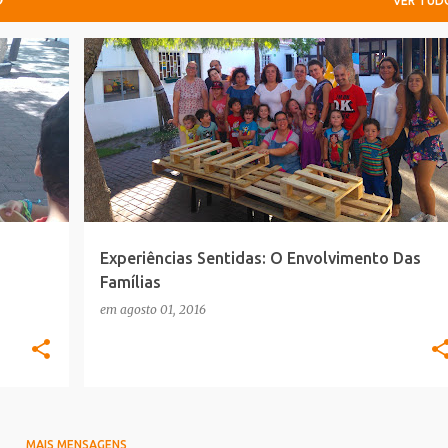
VER TUD
CONSTRUÇÕES
EXP. DRAMÁTICA
PARCERIAS COM PAIS
+
PROJETOS
+
Experiências Sentidas: O Envolvimento Das
Famílias
em
agosto 01, 2016
MAIS MENSAGENS