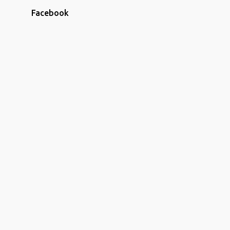
2
agosto
Facebook
1
maio
44
abril
1
março
1
fevereiro
3
janeiro
28
2019
2
dezembro
3
outubro
6
setembro
1
agosto
2
junho
1
maio