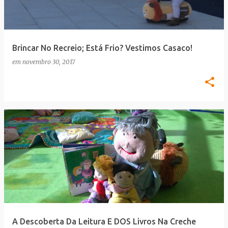
a
g
e
Brincar No Recreio; Está Frio? Vestimos Casaco!
n
em
novembro 30, 2017
s
A Descoberta Da Leitura E DOS Livros Na Creche