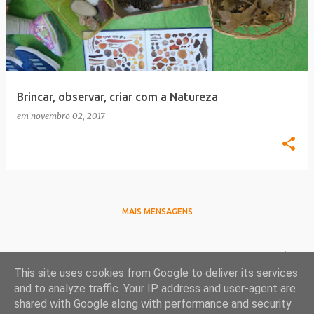
Brincar, observar, criar com a Natureza
em
novembro 02, 2017
MAIS MENSAGENS
Política de privacidade e proteção de dados
Termos e condições gerais de venda
Política de
This site uses cookies from Google to deliver its services
cookies
Contactos
and to analyze traffic. Your IP address and user-agent are
shared with Google along with performance and security
Com tecnologia do Blogger