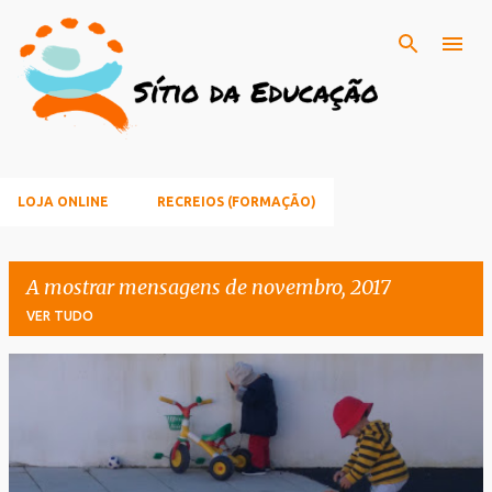
Avançar para o conteúdo principal
LOJA ONLINE
RECREIOS (FORMAÇÃO)
A mostrar mensagens de novembro, 2017
VER TUDO
M
e
n
s