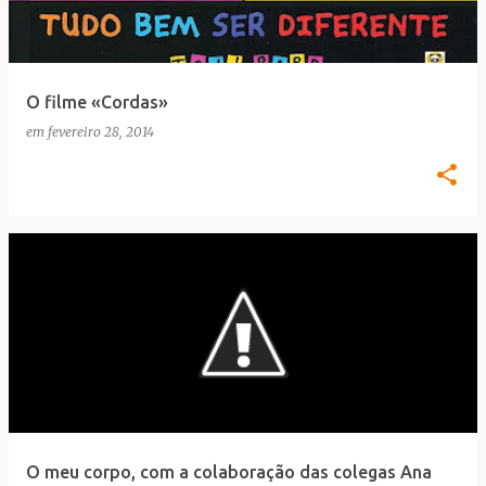
a
g
e
O filme «Cordas»
n
em
fevereiro 28, 2014
s
O meu corpo, com a colaboração das colegas Ana