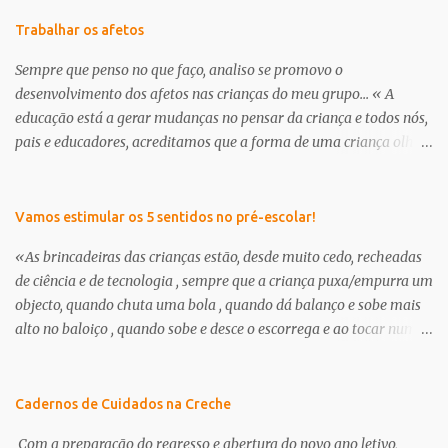
Trabalhar os afetos
Sempre que penso no que faço, analiso se promovo o
desenvolvimento dos afetos nas crianças do meu grupo... « A
educação está a gerar mudanças no pensar da criança e todos nós,
pais e educadores, acreditamos que a forma de uma criança olhar
o mundo já não é a mesma . É nessa perceptiva que se apresenta a
creche/ pré-escolar como a oportunidade de dar às crianças uma
“nova” infância. Uma infância que tem de respeitar os seus
Vamos estimular os 5 sentidos no pré-escolar!
interesses e curiosidades, em que a criança deve brincar muito e
«As brincadeiras das crianças estão, desde muito cedo, recheadas
através da brincadeira, desenvolver os seus afetos tanto com as
de ciência e de tecnologia , sempre que a criança puxa/empurra um
suas outras potencialidades.» in, projeto curricular de sala ano
objecto, quando chuta uma bola , quando dá balanço e sobe mais
2012/13, educadora Milena Branco Continuamos a encontrar dias
alto no baloiço , quando sobe e desce o escorrega e ao tocar num
específicos para abordar a amizade, o outro, enfim, cada um dá-
amigo sente um choque eléctrico, ou, quando na banheira faz
lhe o nome que quiser... trata-se no fundo de pensar e transmitir
flutuar os brinquedos ou fica a ver outros objetos a afundar,
afetos aos nossos meninos. O que é um amigo? Para que serve um
quando prova uma goma e sente como é doce, ou quando pega um
Cadernos de Cuidados na Creche
amigo? O que se dá/recebe de um amigo? Deixo-vos hoje algumas
limão e percebe que o seu gosto é amargo, quando o cheiro do café
propostas que fui e...
Com a preparação do regresso e abertura do novo ano letivo,