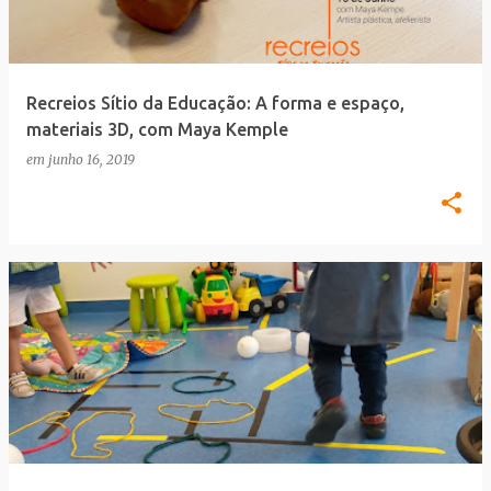
a
g
e
Recreios Sítio da Educação: A forma e espaço,
n
materiais 3D, com Maya Kemple
s
em
junho 16, 2019