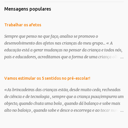
Mensagens populares
Trabalhar os afetos
Sempre que penso no que faço, analiso se promovo o
desenvolvimento dos afetos nas crianças do meu grupo... « A
educação está a gerar mudanças no pensar da criança e todos nós,
pais e educadores, acreditamos que a forma de uma criança olhar
o mundo já não é a mesma . É nessa perceptiva que se apresenta a
creche/ pré-escolar como a oportunidade de dar às crianças uma
“nova” infância. Uma infância que tem de respeitar os seus
Vamos estimular os 5 sentidos no pré-escolar!
interesses e curiosidades, em que a criança deve brincar muito e
«As brincadeiras das crianças estão, desde muito cedo, recheadas
através da brincadeira, desenvolver os seus afetos tanto com as
de ciência e de tecnologia , sempre que a criança puxa/empurra um
suas outras potencialidades.» in, projeto curricular de sala ano
objecto, quando chuta uma bola , quando dá balanço e sobe mais
2012/13, educadora Milena Branco Continuamos a encontrar dias
alto no baloiço , quando sobe e desce o escorrega e ao tocar num
específicos para abordar a amizade, o outro, enfim, cada um dá-
amigo sente um choque eléctrico, ou, quando na banheira faz
lhe o nome que quiser... trata-se no fundo de pensar e transmitir
flutuar os brinquedos ou fica a ver outros objetos a afundar,
afetos aos nossos meninos. O que é um amigo? Para que serve um