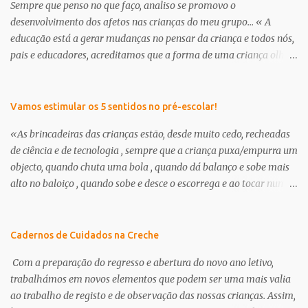
Sempre que penso no que faço, analiso se promovo o
desenvolvimento dos afetos nas crianças do meu grupo... « A
educação está a gerar mudanças no pensar da criança e todos nós,
pais e educadores, acreditamos que a forma de uma criança olhar
o mundo já não é a mesma . É nessa perceptiva que se apresenta a
creche/ pré-escolar como a oportunidade de dar às crianças uma
“nova” infância. Uma infância que tem de respeitar os seus
Vamos estimular os 5 sentidos no pré-escolar!
interesses e curiosidades, em que a criança deve brincar muito e
«As brincadeiras das crianças estão, desde muito cedo, recheadas
através da brincadeira, desenvolver os seus afetos tanto com as
de ciência e de tecnologia , sempre que a criança puxa/empurra um
suas outras potencialidades.» in, projeto curricular de sala ano
objecto, quando chuta uma bola , quando dá balanço e sobe mais
2012/13, educadora Milena Branco Continuamos a encontrar dias
alto no baloiço , quando sobe e desce o escorrega e ao tocar num
específicos para abordar a amizade, o outro, enfim, cada um dá-
amigo sente um choque eléctrico, ou, quando na banheira faz
lhe o nome que quiser... trata-se no fundo de pensar e transmitir
flutuar os brinquedos ou fica a ver outros objetos a afundar,
afetos aos nossos meninos. O que é um amigo? Para que serve um
quando prova uma goma e sente como é doce, ou quando pega um
Cadernos de Cuidados na Creche
amigo? O que se dá/recebe de um amigo? Deixo-vos hoje algumas
limão e percebe que o seu gosto é amargo, quando o cheiro do café
propostas que fui e...
Com a preparação do regresso e abertura do novo ano letivo,
o faz lembrar-se da sua mãe, ou perante o ar frio sente as mãos
trabalhámos em novos elementos que podem ser uma mais valia
geladas, ela está a aprender .… As aprendizagens que a criança
ao trabalho de registo e de observação das nossas crianças. Assim,
realiza nestas circunstâncias decorrem da acção, da manipulação