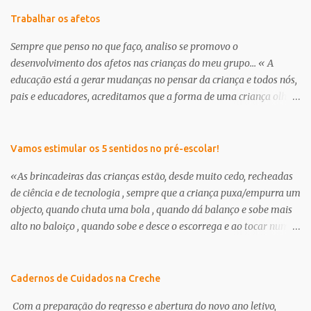
Trabalhar os afetos
Sempre que penso no que faço, analiso se promovo o
desenvolvimento dos afetos nas crianças do meu grupo... « A
educação está a gerar mudanças no pensar da criança e todos nós,
pais e educadores, acreditamos que a forma de uma criança olhar
o mundo já não é a mesma . É nessa perceptiva que se apresenta a
creche/ pré-escolar como a oportunidade de dar às crianças uma
“nova” infância. Uma infância que tem de respeitar os seus
Vamos estimular os 5 sentidos no pré-escolar!
interesses e curiosidades, em que a criança deve brincar muito e
«As brincadeiras das crianças estão, desde muito cedo, recheadas
através da brincadeira, desenvolver os seus afetos tanto com as
de ciência e de tecnologia , sempre que a criança puxa/empurra um
suas outras potencialidades.» in, projeto curricular de sala ano
objecto, quando chuta uma bola , quando dá balanço e sobe mais
2012/13, educadora Milena Branco Continuamos a encontrar dias
alto no baloiço , quando sobe e desce o escorrega e ao tocar num
específicos para abordar a amizade, o outro, enfim, cada um dá-
amigo sente um choque eléctrico, ou, quando na banheira faz
lhe o nome que quiser... trata-se no fundo de pensar e transmitir
flutuar os brinquedos ou fica a ver outros objetos a afundar,
afetos aos nossos meninos. O que é um amigo? Para que serve um
quando prova uma goma e sente como é doce, ou quando pega um
Cadernos de Cuidados na Creche
amigo? O que se dá/recebe de um amigo? Deixo-vos hoje algumas
limão e percebe que o seu gosto é amargo, quando o cheiro do café
propostas que fui e...
Com a preparação do regresso e abertura do novo ano letivo,
o faz lembrar-se da sua mãe, ou perante o ar frio sente as mãos