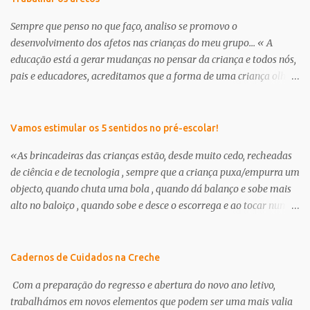
Sempre que penso no que faço, analiso se promovo o
desenvolvimento dos afetos nas crianças do meu grupo... « A
educação está a gerar mudanças no pensar da criança e todos nós,
pais e educadores, acreditamos que a forma de uma criança olhar
o mundo já não é a mesma . É nessa perceptiva que se apresenta a
creche/ pré-escolar como a oportunidade de dar às crianças uma
“nova” infância. Uma infância que tem de respeitar os seus
Vamos estimular os 5 sentidos no pré-escolar!
interesses e curiosidades, em que a criança deve brincar muito e
«As brincadeiras das crianças estão, desde muito cedo, recheadas
através da brincadeira, desenvolver os seus afetos tanto com as
de ciência e de tecnologia , sempre que a criança puxa/empurra um
suas outras potencialidades.» in, projeto curricular de sala ano
objecto, quando chuta uma bola , quando dá balanço e sobe mais
2012/13, educadora Milena Branco Continuamos a encontrar dias
alto no baloiço , quando sobe e desce o escorrega e ao tocar num
específicos para abordar a amizade, o outro, enfim, cada um dá-
amigo sente um choque eléctrico, ou, quando na banheira faz
lhe o nome que quiser... trata-se no fundo de pensar e transmitir
flutuar os brinquedos ou fica a ver outros objetos a afundar,
afetos aos nossos meninos. O que é um amigo? Para que serve um
quando prova uma goma e sente como é doce, ou quando pega um
Cadernos de Cuidados na Creche
amigo? O que se dá/recebe de um amigo? Deixo-vos hoje algumas
limão e percebe que o seu gosto é amargo, quando o cheiro do café
propostas que fui e...
Com a preparação do regresso e abertura do novo ano letivo,
o faz lembrar-se da sua mãe, ou perante o ar frio sente as mãos
trabalhámos em novos elementos que podem ser uma mais valia
geladas, ela está a aprender .… As aprendizagens que a criança