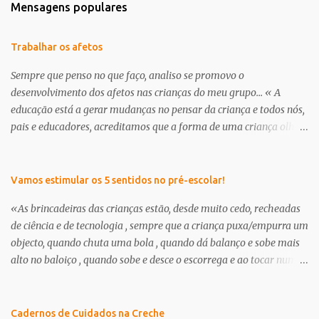
Mensagens populares
Trabalhar os afetos
Sempre que penso no que faço, analiso se promovo o
desenvolvimento dos afetos nas crianças do meu grupo... « A
educação está a gerar mudanças no pensar da criança e todos nós,
pais e educadores, acreditamos que a forma de uma criança olhar
o mundo já não é a mesma . É nessa perceptiva que se apresenta a
creche/ pré-escolar como a oportunidade de dar às crianças uma
“nova” infância. Uma infância que tem de respeitar os seus
Vamos estimular os 5 sentidos no pré-escolar!
interesses e curiosidades, em que a criança deve brincar muito e
«As brincadeiras das crianças estão, desde muito cedo, recheadas
através da brincadeira, desenvolver os seus afetos tanto com as
de ciência e de tecnologia , sempre que a criança puxa/empurra um
suas outras potencialidades.» in, projeto curricular de sala ano
objecto, quando chuta uma bola , quando dá balanço e sobe mais
2012/13, educadora Milena Branco Continuamos a encontrar dias
alto no baloiço , quando sobe e desce o escorrega e ao tocar num
específicos para abordar a amizade, o outro, enfim, cada um dá-
amigo sente um choque eléctrico, ou, quando na banheira faz
lhe o nome que quiser... trata-se no fundo de pensar e transmitir
flutuar os brinquedos ou fica a ver outros objetos a afundar,
afetos aos nossos meninos. O que é um amigo? Para que serve um
quando prova uma goma e sente como é doce, ou quando pega um
Cadernos de Cuidados na Creche
amigo? O que se dá/recebe de um amigo? Deixo-vos hoje algumas