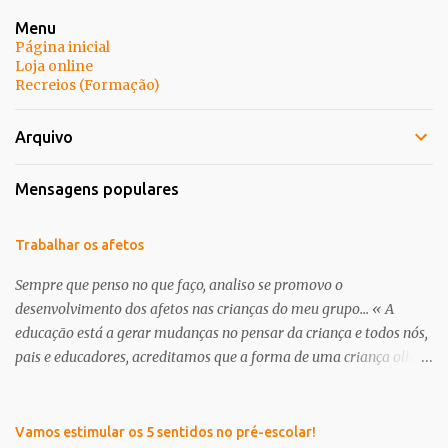
Menu
Página inicial
Loja online
Recreios (Formação)
Arquivo
Mensagens populares
Trabalhar os afetos
Sempre que penso no que faço, analiso se promovo o
desenvolvimento dos afetos nas crianças do meu grupo... « A
educação está a gerar mudanças no pensar da criança e todos nós,
pais e educadores, acreditamos que a forma de uma criança olhar
o mundo já não é a mesma . É nessa perceptiva que se apresenta a
creche/ pré-escolar como a oportunidade de dar às crianças uma
“nova” infância. Uma infância que tem de respeitar os seus
Vamos estimular os 5 sentidos no pré-escolar!