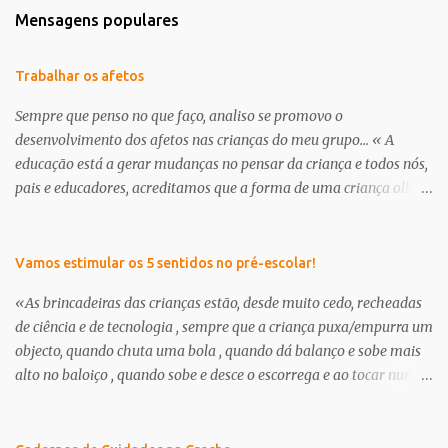
Mensagens populares
Trabalhar os afetos
Sempre que penso no que faço, analiso se promovo o
desenvolvimento dos afetos nas crianças do meu grupo... « A
educação está a gerar mudanças no pensar da criança e todos nós,
pais e educadores, acreditamos que a forma de uma criança olhar
o mundo já não é a mesma . É nessa perceptiva que se apresenta a
creche/ pré-escolar como a oportunidade de dar às crianças uma
“nova” infância. Uma infância que tem de respeitar os seus
Vamos estimular os 5 sentidos no pré-escolar!
interesses e curiosidades, em que a criança deve brincar muito e
«As brincadeiras das crianças estão, desde muito cedo, recheadas
através da brincadeira, desenvolver os seus afetos tanto com as
de ciência e de tecnologia , sempre que a criança puxa/empurra um
suas outras potencialidades.» in, projeto curricular de sala ano
objecto, quando chuta uma bola , quando dá balanço e sobe mais
2012/13, educadora Milena Branco Continuamos a encontrar dias
alto no baloiço , quando sobe e desce o escorrega e ao tocar num
específicos para abordar a amizade, o outro, enfim, cada um dá-
amigo sente um choque eléctrico, ou, quando na banheira faz
lhe o nome que quiser... trata-se no fundo de pensar e transmitir
flutuar os brinquedos ou fica a ver outros objetos a afundar,
afetos aos nossos meninos. O que é um amigo? Para que serve um
quando prova uma goma e sente como é doce, ou quando pega um