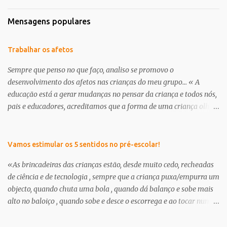
Mensagens populares
Trabalhar os afetos
Sempre que penso no que faço, analiso se promovo o
desenvolvimento dos afetos nas crianças do meu grupo... « A
educação está a gerar mudanças no pensar da criança e todos nós,
pais e educadores, acreditamos que a forma de uma criança olhar
o mundo já não é a mesma . É nessa perceptiva que se apresenta a
creche/ pré-escolar como a oportunidade de dar às crianças uma
“nova” infância. Uma infância que tem de respeitar os seus
Vamos estimular os 5 sentidos no pré-escolar!
interesses e curiosidades, em que a criança deve brincar muito e
«As brincadeiras das crianças estão, desde muito cedo, recheadas
através da brincadeira, desenvolver os seus afetos tanto com as
de ciência e de tecnologia , sempre que a criança puxa/empurra um
suas outras potencialidades.» in, projeto curricular de sala ano
objecto, quando chuta uma bola , quando dá balanço e sobe mais
2012/13, educadora Milena Branco Continuamos a encontrar dias
alto no baloiço , quando sobe e desce o escorrega e ao tocar num
específicos para abordar a amizade, o outro, enfim, cada um dá-
amigo sente um choque eléctrico, ou, quando na banheira faz
lhe o nome que quiser... trata-se no fundo de pensar e transmitir
flutuar os brinquedos ou fica a ver outros objetos a afundar,