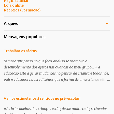
Página inicial
Loja online
Recreios (Formação)
Arquivo
Mensagens populares
Trabalhar os afetos
Sempre que penso no que faço, analiso se promovo o
desenvolvimento dos afetos nas crianças do meu grupo... « A
educação está a gerar mudanças no pensar da criança e todos nós,
pais e educadores, acreditamos que a forma de uma criança olhar
o mundo já não é a mesma . É nessa perceptiva que se apresenta a
creche/ pré-escolar como a oportunidade de dar às crianças uma
“nova” infância. Uma infância que tem de respeitar os seus
Vamos estimular os 5 sentidos no pré-escolar!
interesses e curiosidades, em que a criança deve brincar muito e
«As brincadeiras das crianças estão, desde muito cedo, recheadas
através da brincadeira, desenvolver os seus afetos tanto com as