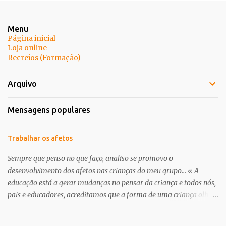
Menu
Página inicial
Loja online
Recreios (Formação)
Arquivo
Mensagens populares
Trabalhar os afetos
Sempre que penso no que faço, analiso se promovo o
desenvolvimento dos afetos nas crianças do meu grupo... « A
educação está a gerar mudanças no pensar da criança e todos nós,
pais e educadores, acreditamos que a forma de uma criança olhar
o mundo já não é a mesma . É nessa perceptiva que se apresenta a
creche/ pré-escolar como a oportunidade de dar às crianças uma