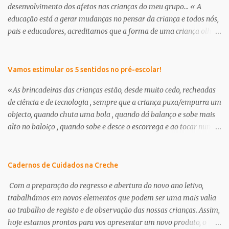
desenvolvimento dos afetos nas crianças do meu grupo... « A
educação está a gerar mudanças no pensar da criança e todos nós,
pais e educadores, acreditamos que a forma de uma criança olhar
o mundo já não é a mesma . É nessa perceptiva que se apresenta a
creche/ pré-escolar como a oportunidade de dar às crianças uma
“nova” infância. Uma infância que tem de respeitar os seus
Vamos estimular os 5 sentidos no pré-escolar!
interesses e curiosidades, em que a criança deve brincar muito e
«As brincadeiras das crianças estão, desde muito cedo, recheadas
através da brincadeira, desenvolver os seus afetos tanto com as
de ciência e de tecnologia , sempre que a criança puxa/empurra um
suas outras potencialidades.» in, projeto curricular de sala ano
objecto, quando chuta uma bola , quando dá balanço e sobe mais
2012/13, educadora Milena Branco Continuamos a encontrar dias
alto no baloiço , quando sobe e desce o escorrega e ao tocar num
específicos para abordar a amizade, o outro, enfim, cada um dá-
amigo sente um choque eléctrico, ou, quando na banheira faz
lhe o nome que quiser... trata-se no fundo de pensar e transmitir
flutuar os brinquedos ou fica a ver outros objetos a afundar,
afetos aos nossos meninos. O que é um amigo? Para que serve um
quando prova uma goma e sente como é doce, ou quando pega um
Cadernos de Cuidados na Creche
amigo? O que se dá/recebe de um amigo? Deixo-vos hoje algumas
limão e percebe que o seu gosto é amargo, quando o cheiro do café
propostas que fui e...
Com a preparação do regresso e abertura do novo ano letivo,
o faz lembrar-se da sua mãe, ou perante o ar frio sente as mãos
trabalhámos em novos elementos que podem ser uma mais valia
geladas, ela está a aprender .… As aprendizagens que a criança
ao trabalho de registo e de observação das nossas crianças. Assim,
realiza nestas circunstâncias decorrem da acção, da manipulação
hoje estamos prontos para vos apresentar um novo produto, o
natural dos objectos e situações que têm ao seu redor, usando,