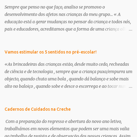
Sempre que penso no que faço, analiso se promovo o
desenvolvimento dos afetos nas crianças do meu grupo... « A
educação está a gerar mudanças no pensar da criança e todos nós,
pais e educadores, acreditamos que a forma de uma criança olhar
o mundo já não é a mesma . É nessa perceptiva que se apresenta a
creche/ pré-escolar como a oportunidade de dar às crianças uma
“nova” infância. Uma infância que tem de respeitar os seus
Vamos estimular os 5 sentidos no pré-escolar!
interesses e curiosidades, em que a criança deve brincar muito e
«As brincadeiras das crianças estão, desde muito cedo, recheadas
através da brincadeira, desenvolver os seus afetos tanto com as
de ciência e de tecnologia , sempre que a criança puxa/empurra um
suas outras potencialidades.» in, projeto curricular de sala ano
objecto, quando chuta uma bola , quando dá balanço e sobe mais
2012/13, educadora Milena Branco Continuamos a encontrar dias
alto no baloiço , quando sobe e desce o escorrega e ao tocar num
específicos para abordar a amizade, o outro, enfim, cada um dá-
amigo sente um choque eléctrico, ou, quando na banheira faz
lhe o nome que quiser... trata-se no fundo de pensar e transmitir
flutuar os brinquedos ou fica a ver outros objetos a afundar,
afetos aos nossos meninos. O que é um amigo? Para que serve um
quando prova uma goma e sente como é doce, ou quando pega um
Cadernos de Cuidados na Creche
amigo? O que se dá/recebe de um amigo? Deixo-vos hoje algumas
limão e percebe que o seu gosto é amargo, quando o cheiro do café
propostas que fui e...
Com a preparação do regresso e abertura do novo ano letivo,
o faz lembrar-se da sua mãe, ou perante o ar frio sente as mãos
trabalhámos em novos elementos que podem ser uma mais valia
geladas, ela está a aprender .… As aprendizagens que a criança
ao trabalho de registo e de observação das nossas crianças. Assim,