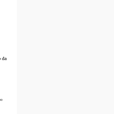
individualizada.» Manual da qualidade ,
pág.55 E porque este é um assunto que deve
fazer estreitar ...
o da
no