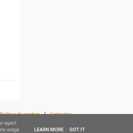
Política de cookies
Contactos
er-agent
rate usage
LEARN MORE
GOT IT